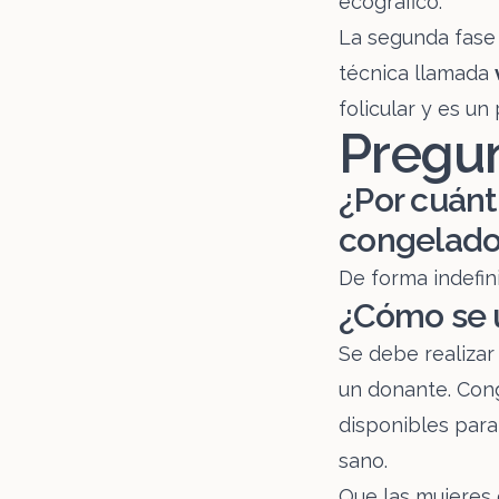
ecográfico.
La segunda fase 
técnica llamada
folicular y es u
Pregun
¿Por cuánt
congelado
De forma indefin
¿Cómo se 
Se debe realizar 
un donante. Con
disponibles par
sano.
Que las mujeres 