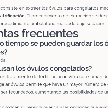
consiste en extraer los óvulos para congelarlos me
vitrificación
. El procedimiento de extracción se den
n procedimiento ambulatorio realizado bajo sedación.
tas frecuentes
o tiempo se pueden guardar los 
s?
ida.
usan los óvulos congelados?
un tratamiento de fertilización in vitro con semen de
gelar óvulos permite que haya un mayor número de 
a ser fecundados, aumentando las posibilidades de 
conozcan su reserva ovárica y las opciones que exis