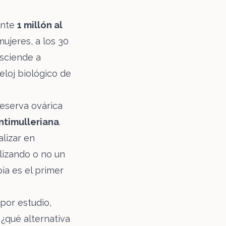
ente
1 millón al
mujeres, a los 30
esciende a
loj biológico de
eserva ovárica
timulleriana
.
lizar en
lizando o no un
ia es el primer
por estudio,
 ¿qué alternativa