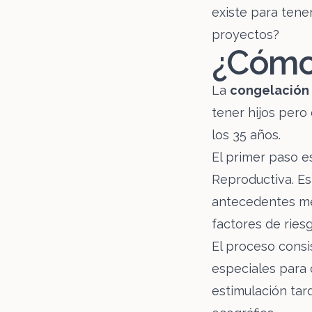
existe para tener
proyectos?
¿Cóm
La
congelación 
tener hijos pero
los 35 años.
El primer paso e
Reproductiva. Es
antecedentes méd
factores de riesg
El proceso consis
especiales para 
estimulación tar