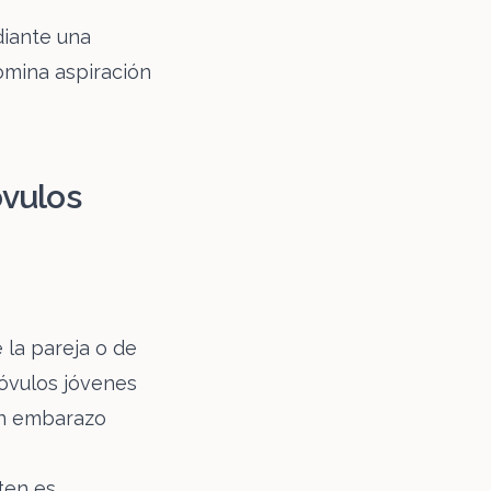
diante una
omina aspiración
óvulos
 la pareja o de
óvulos jóvenes
un embarazo
ten es