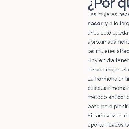
¿Por q
Las mujeres nac
nacer
, y a lo la
años sólo queda e
aproximadamente
las mujeres alre
Hoy en día tenem
de una mujer: el
La hormona anti
cualquier moment
método anticonce
paso para planifi
Si cada vez es m
oportunidades lab