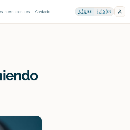
🇨🇴
🇺🇸
es Internacionales
Contacto
ES
EN
niendo