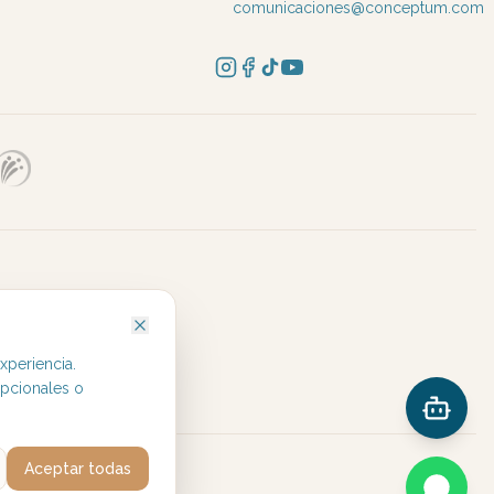
comunicaciones@conceptum.com
ovedades.
xperiencia.
opcionales o
Aceptar todas
eservados.