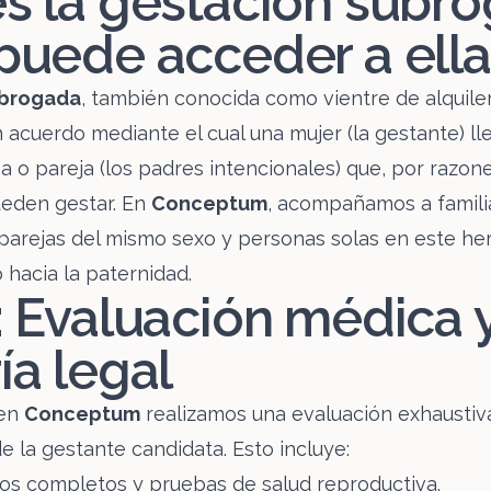
s la gestación subro
puede acceder a ella
ubrogada
, también conocida como vientre de alquile
un acuerdo mediante el cual una mujer (la gestante) 
a o pareja (los padres intencionales) que, por razon
ueden gestar. En
Conceptum
, acompañamos a famili
parejas del mismo sexo y personas solas en este h
hacia la paternidad.
: Evaluación médica 
ía legal
 en
Conceptum
realizamos una evaluación exhaustiv
e la gestante candidata. Esto incluye:
s completos y pruebas de salud reproductiva.