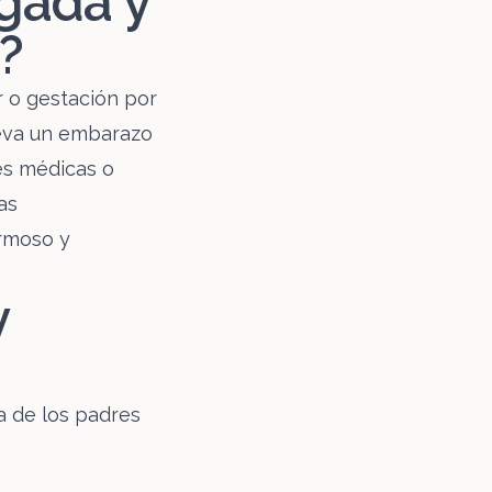
gada y
?
r o gestación por
lleva un embarazo
es médicas o
as
ermoso y
y
a de los padres