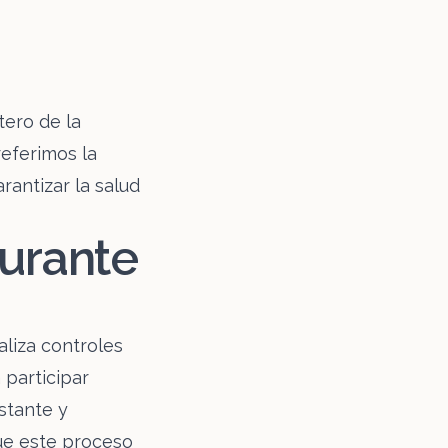
tero de la
referimos la
rantizar la salud
urante
liza controles
 participar
estante y
ue este proceso