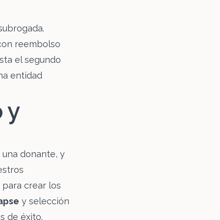
 subrogada.
a con reembolso
asta el segundo
na entidad
 y
 una donante, y
estros
para crear los
lapse
y selección
 de éxito.