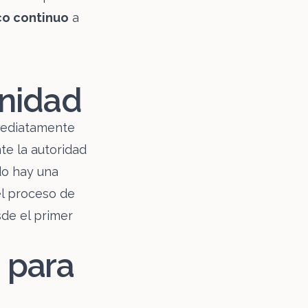
co continuo
a
rnidad
nmediatamente
te la autoridad
do hay una
l proceso de
sde el primer
 para