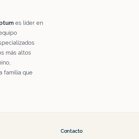
ptum
es líder en
 equipo
specializados
os más altos
ino,
a familia que
Contacto