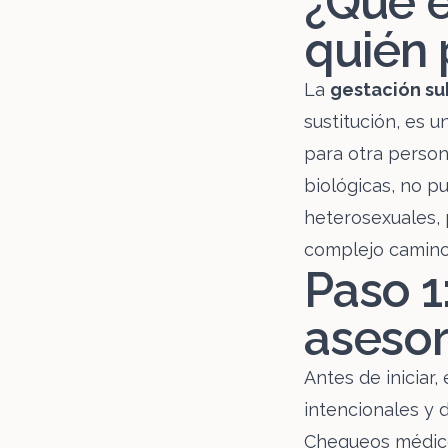
¿Qué e
quién 
La
gestación s
sustitución, es 
para otra person
biológicas, no p
heterosexuales, 
complejo camino 
Paso 1
asesor
Antes de iniciar,
intencionales y d
Chequeos médico