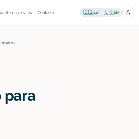
🇨🇴
🇺🇸
es Internacionales
Contacto
ES
EN
cionales
o para