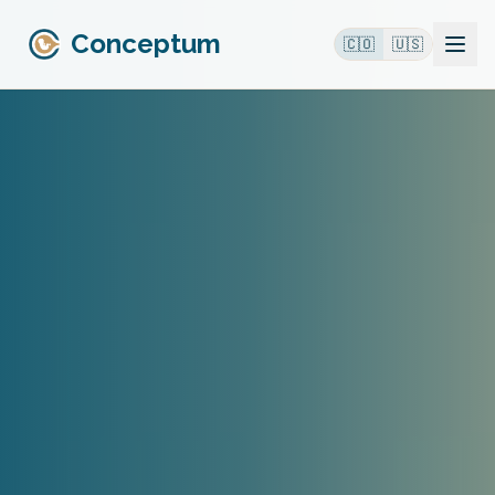
Conceptum
🇨🇴
🇺🇸