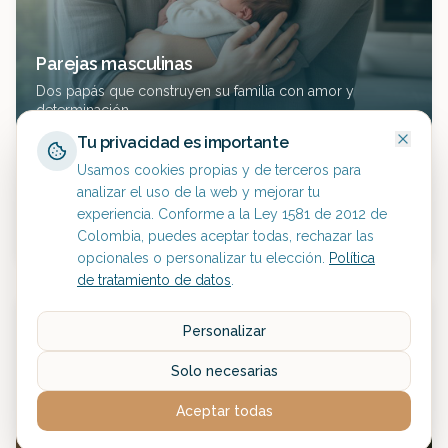
Parejas masculinas
Dos papás que construyen su familia con amor y
determinación.
Tu privacidad es importante
OPCIONES DE TRATAMIENTO:
Usamos cookies propias y de terceros para
Gestación Subrogada
analizar el uso de la web y mejorar tu
experiencia. Conforme a la Ley 1581 de 2012 de
Donación de Óvulos + FIV
Colombia, puedes aceptar todas, rechazar las
Banco de Óvulos
opcionales o personalizar tu elección.
Política
de tratamiento de datos
.
Personalizar
Solo necesarias
Aceptar todas