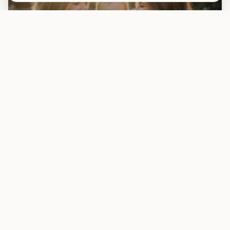
Parejas femeninas
Dos mamás que comparten el sueño de la maternidad.
OPCIONES DE TRATAMIENTO:
Método ROPA
Inseminación Artificial
FIV con Banco de Semen