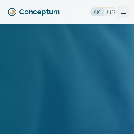
Conceptum
🇨🇴
🇺🇸